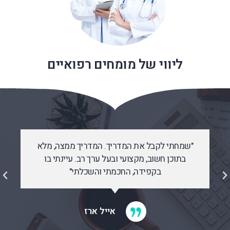
ליווי של מומחים רפואיים
יך. המדריך ממצה, מלא
"שמחה שקיים מדריך "שעוש
בעל ערך רב. עיינתי בו
ההתנהלות. המצב אינו פשו
מתי והשכלתי"
שההסבר יהיה 
אייל ארז
יעל ג