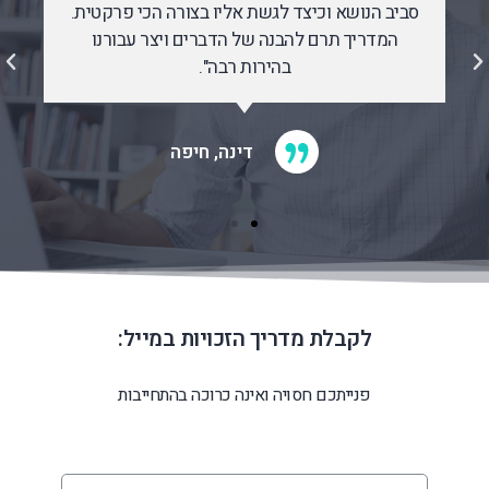
ו בצורה הכי פרקטית.
העיקריים שצריך לדעת באשר ל
ברים ויצר עבורנו
המגיעות לנו. תודה על ההסברים 
ה".
מהידע".
, חיפה
אמיר, אש
לקבלת מדריך הזכויות במייל:
פנייתכם חסויה ואינה כרוכה בהתחייבות
שם
*